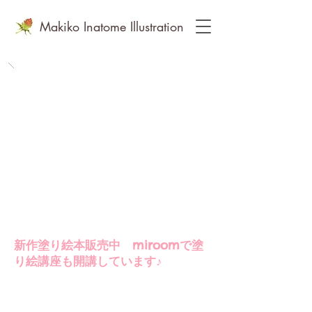
Makiko Inatome Illustration
​フリーランス水彩画家＆イラストレーターいなとめまきこ
​新作塗り絵本販売中 miroomで塗
り絵講座も開講しています♪